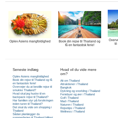
Overve
Oplev Asiens mangfoldighed
Book din rejse til Thailand og
ti
få en fantastisk ferie!
Seneste indlæg
Hvad vil du vide mere
om?
Oplev Asiens mangfoldighed
Book din rejse til Thailand og få
Alt om Thailand
en fantastisk ferie!
Attraktioner i Thailand
Overvejer du at bestille rejse til
Bangkok
smukke Thailand?
Dykning og snorkling i Thailand
Hvad skal jeg huske til en
Feriebyer og øer i Thailand
backpack-rejse til Thailand?
Golf i Thailand
Har familien styr på forsikringen
Mad i Thailand
inden turen til Thailand?
Naturen i Thailand
Det skal du vide om shopping i
Rejsetips i Thailand
Thailand
Wellness i Thailand
Sådan planlægger du
sommerferien til Thailand billigst