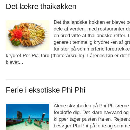
Det lækre thaikøkken
Det thailandske køkken er blevet 
dele af verden, med restauranter d
en bred vifte af thailandske retter.
generelt temmelig krydret -en af gru
turister på sommerferie foretrækker 
krydret Por Pia Tord (thaiforårsrulle). I årenes løb er de
blevet...
Ferie i eksotiske Phi Phi
Alene skønheden på Phi Phi-øerne i
forbløffe dig. Det klare havvand o
klipper tager pusten fra en. Rejsen
besøger Phi Phi på ferie og sommerf