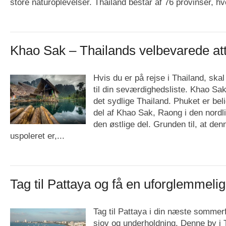
store naturoplevelser. Thailand består af 76 provinser, hvo
Khao Sak – Thailands velbevarede att
Hvis du er på rejse i Thailand, skal
til din seværdighedsliste. Khao Sak
det sydlige Thailand. Phuket er bel
del af Khao Sak, Raong i den nordli
den østlige del. Grunden til, at den
uspoleret er,...
Tag til Pattaya og få en uforglemmeli
Tag til Pattaya i din næste sommer
sjov og underholdning. Denne by i T