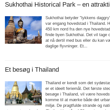
Sukhothai Historical Park – en attrakt
Sukhothai betyder ”lykkens daggry”
var engang hovedstad i Thailand. 
450 km nord fra den nye hovedstad
finde byen Sukhothai. Det vil tage o
at nå dertil med bus eller du kan væ
daglige flyvninger. Et...
Et besøg i Thailand
Thailand er kendt som det sydøstas
er et ideelt feriemål. Det første ste
besøge i Thailand, vil være hoveds
komme til at mærke både det urbane
miljø. De pragtfulde strande og nati