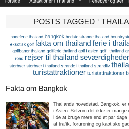
Forside
Attraktioner i Thailand
Feriebyer og øer i 
POSTS TAGGED ‘ THAILA
bangkok
badeferie thailand
bedste strande thailand
bountryst
fakta om thailand
ferie i thai
eksotisk golf
golfbaner thailand
golfferie thailand
golf i asien
golf i thailand
g
rejser til thailand
seværdighede
road
thail
storbyer
storbyer i thailand
strande i thailand
strandliv
turistattraktioner
turistattraktioner
Fakta om Bangkok
Thailands hovedstad, Bangkok, er e
i Asien. Selvom det ikke er mange
lide at bruge mere end et par dage
af trafik, forurening og kaotiske ga