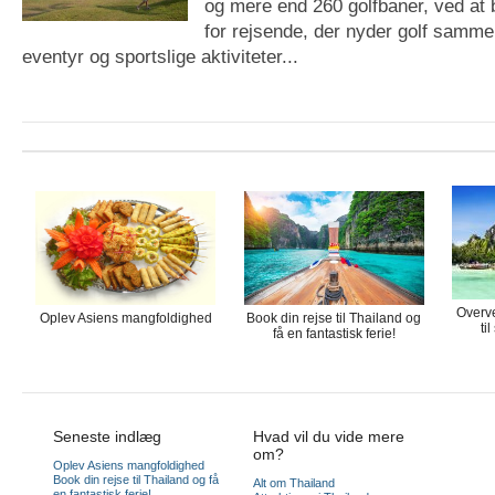
og mere end 260 golfbaner, ved at b
for rejsende, der nyder golf samm
eventyr og sportslige aktiviteter...
Overve
Oplev Asiens mangfoldighed
Book din rejse til Thailand og
ti
få en fantastisk ferie!
Seneste indlæg
Hvad vil du vide mere
om?
Oplev Asiens mangfoldighed
Book din rejse til Thailand og få
Alt om Thailand
en fantastisk ferie!