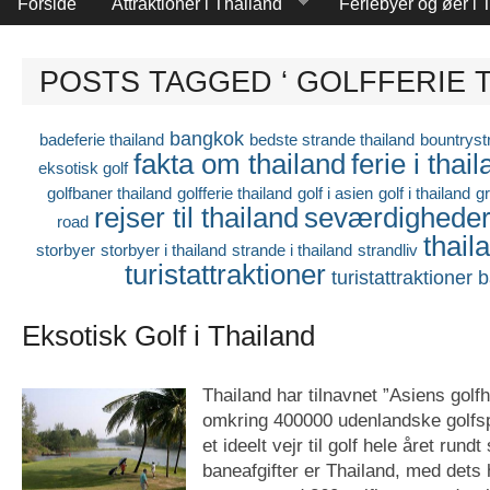
Forside
Attraktioner i Thailand
Feriebyer og øer i 
POSTS TAGGED ‘ GOLFFERIE T
bangkok
badeferie thailand
bedste strande thailand
bountryst
fakta om thailand
ferie i thai
eksotisk golf
golfbaner thailand
golfferie thailand
golf i asien
golf i thailand
g
rejser til thailand
seværdighede
road
thail
storbyer
storbyer i thailand
strande i thailand
strandliv
turistattraktioner
turistattraktioner
Eksotisk Golf i Thailand
Thailand har tilnavnet ”Asiens gol
omkring 400000 udenlandske golfspi
et ideelt vejr til golf hele året rundt
baneafgifter er Thailand, med dets