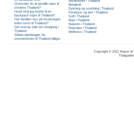
Attraktioner i Thailand
Overvejer du at bestille rejse til
Bangkok
smukke Thailand?
Dykning og snorkling i Thailand
Hvad skal jeg huske til en
Feriebyer og øer i Thailand
backpack-rejse til Thailand?
Golf i Thailand
Har familien styr på forsikringen
Mad i Thailand
inden turen til Thailand?
Naturen i Thailand
Det skal du vide om shopping i
Rejsetips i Thailand
Thailand
Wellness i Thailand
Sådan planlægger du
sommerferien til Thailand billigst
Copyright © 2011 Rejser til
Thaiguide