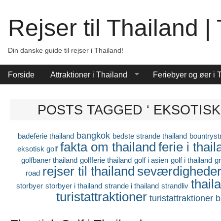
Rejser til Thailand 
Din danske guide til rejser i Thailand!
Forside
Attraktioner i Thailand
Feriebyer og øer i 
POSTS TAGGED ‘ EKSOTISK
bangkok
badeferie thailand
bedste strande thailand
bountryst
fakta om thailand
ferie i thai
eksotisk golf
golfbaner thailand
golfferie thailand
golf i asien
golf i thailand
g
rejser til thailand
seværdighede
road
thail
storbyer
storbyer i thailand
strande i thailand
strandliv
turistattraktioner
turistattraktioner