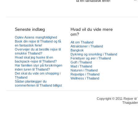
få en fantastisk ferie!
Seneste indlæg
Hvad vil du vide mere
om?
Oplev Asiens mangfoldighed
Book din rejse til Thailand og få
Alt om Thailand
en fantastisk ferie!
Attraktioner i Thailand
Overvejer du at bestille rejse til
Bangkok
smukke Thailand?
Dykning og snorkling i Thailand
Hvad skal jeg huske til en
Feriebyer og øer i Thailand
backpack-rejse til Thailand?
Golf i Thailand
Har familien styr på forsikringen
Mad i Thailand
inden turen til Thailand?
Naturen i Thailand
Det skal du vide om shopping i
Rejsetips i Thailand
Thailand
Wellness i Thailand
Sådan planlægger du
sommerferien til Thailand billigst
Copyright © 2011 Rejser til
Thaiguide