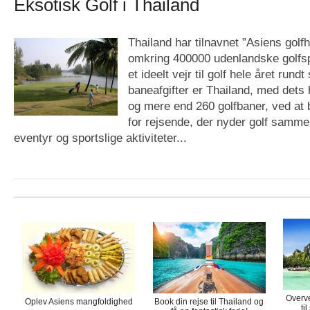
Eksotisk Golf i Thailand
Thailand har tilnavnet ”Asiens gol
omkring 400000 udenlandske golfspi
et ideelt vejr til golf hele året rundt
baneafgifter er Thailand, med dets
og mere end 260 golfbaner, ved at b
for rejsende, der nyder golf samm
eventyr og sportslige aktiviteter...
Overve
Oplev Asiens mangfoldighed
Book din rejse til Thailand og
ti