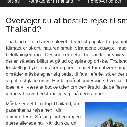
Forside
Attraktioner i Thailand
Feriebyer og øer i 
Overvejer du at bestille rejse til 
Thailand?
Thailand er med årene blevet et yderst populært rejsemål
Klimaet er skønt, naturen smuk, strandene udsøgte, ma
befolkningen rare. Desuden er det et helt andet prisnive
det er således billigt at gå ud og spise og drikke. Thail
forskellige byer, områder og øer – noget for enhver sma
områder måske egner sig bedst til familieferie, så er der
sig til festglade unge. Husk også at undersøge, hvornår de
ideelle vil være at booke uden om den årstid, da de flest
gerne vil have bedst muligt vejr på deres ferie.
Måske er det til netop Thailand, du
påtænker at rejse hen i din
sommerferie. Så lad planlægningen
starte allerede nu. Når du skal ud