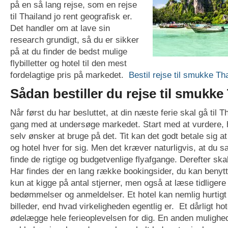
på en så lang rejse, som en rejse
til Thailand jo rent geografisk er.
Det handler om at lave sin
research grundigt, så du er sikker
på at du finder de bedst mulige
flybilletter og hotel til den mest
fordelagtige pris på markedet.
Bestil rejse til smukke Tha
Sådan bestiller du rejse til smukke
Når først du har besluttet, at din næste ferie skal gå til T
gang med at undersøge markedet. Start med at vurdere, 
selv ønsker at bruge på det. Tit kan det godt betale sig at b
og hotel hver for sig. Men det kræver naturligvis, at du sætt
finde de rigtige og budgetvenlige flyafgange. Derefter skal
Har findes der en lang række bookingsider, du kan benytte.
kun at kigge på antal stjerner, men også at læse tidliger
bedømmelser og anmeldelser. Et hotel kan nemlig hurtigt
billeder, end hvad virkeligheden egentlig er.
Et dårligt ho
ødelægge hele ferieoplevelsen for dig. En anden mulighed 