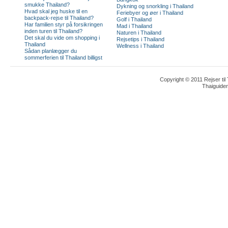
smukke Thailand?
Dykning og snorkling i Thailand
Hvad skal jeg huske til en
Feriebyer og øer i Thailand
backpack-rejse til Thailand?
Golf i Thailand
Har familien styr på forsikringen
Mad i Thailand
inden turen til Thailand?
Naturen i Thailand
Det skal du vide om shopping i
Rejsetips i Thailand
Thailand
Wellness i Thailand
Sådan planlægger du
sommerferien til Thailand billigst
Copyright © 2011 Rejser til
Thaiguide