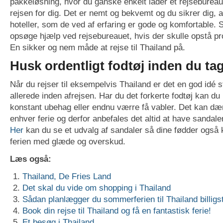
pakkeløsning, hvor du ganske enkelt lader et rejseburea
rejsen for dig. Det er nemt og bekvemt og du sikrer dig, 
hoteller, som de ved af erfaring er gode og komfortable. S
opsøge hjælp ved rejsebureauet, hvis der skulle opstå pr
En sikker og nem måde at rejse til Thailand på.
Husk ordentligt fodtøj inden du tag
Når du rejser til eksempelvis Thailand er det en god idé s
allerede inden afrejsen. Har du det forkerte fodtøj kan du 
konstant ubehag eller endnu værre få vabler. Det kan 
enhver ferie og derfor anbefales det altid at have sanda
Her
kan du se et udvalg af sandaler så dine fødder også 
ferien med glæde og overskud.
Læs også:
Thailand, De Fries Land
Det skal du vide om shopping i Thailand
Sådan planlægger du sommerferien til Thailand billigs
Book din rejse til Thailand og få en fantastisk ferie!
Et besøg i Thailand