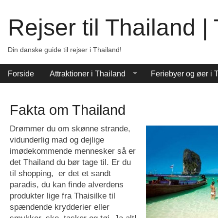
Rejser til Thailand 
Din danske guide til rejser i Thailand!
Forside
Attraktioner i Thailand
Feriebyer og øer i 
Fakta om Thailand
Drømmer du om skønne strande,
vidunderlig mad og dejlige
imødekommende mennesker så er
det Thailand du bør tage til. Er du
til shopping, er det et sandt
paradis, du kan finde alverdens
produkter lige fra Thaisilke til
spændende krydderier eller
smykker, sko, tasker og tøj. Ja alt!