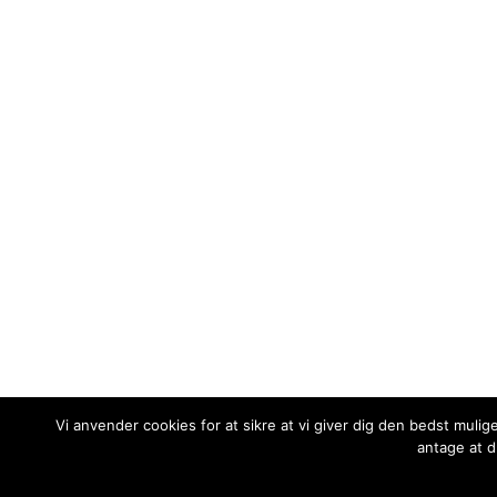
Vi anvender cookies for at sikre at vi giver dig den bedst mulig
antage at d