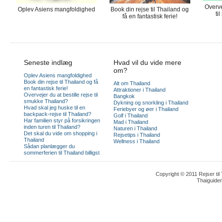
Overve
Oplev Asiens mangfoldighed
Book din rejse til Thailand og
ti
få en fantastisk ferie!
Seneste indlæg
Hvad vil du vide mere
om?
Oplev Asiens mangfoldighed
Book din rejse til Thailand og få
Alt om Thailand
en fantastisk ferie!
Attraktioner i Thailand
Overvejer du at bestille rejse til
Bangkok
smukke Thailand?
Dykning og snorkling i Thailand
Hvad skal jeg huske til en
Feriebyer og øer i Thailand
backpack-rejse til Thailand?
Golf i Thailand
Har familien styr på forsikringen
Mad i Thailand
inden turen til Thailand?
Naturen i Thailand
Det skal du vide om shopping i
Rejsetips i Thailand
Thailand
Wellness i Thailand
Sådan planlægger du
sommerferien til Thailand billigst
Copyright © 2011 Rejser til
Thaiguide