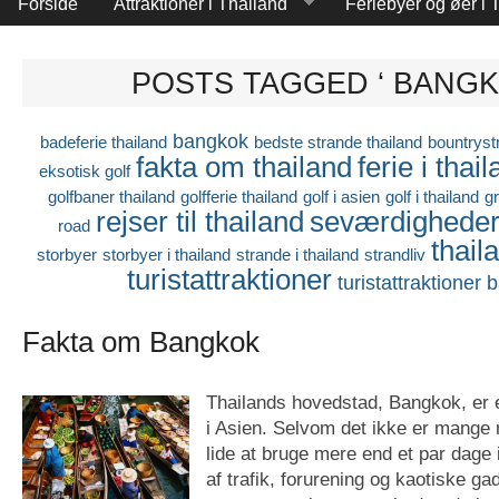
Forside
Attraktioner i Thailand
Feriebyer og øer i 
POSTS TAGGED ‘ BANGK
bangkok
badeferie thailand
bedste strande thailand
bountryst
fakta om thailand
ferie i thai
eksotisk golf
golfbaner thailand
golfferie thailand
golf i asien
golf i thailand
g
rejser til thailand
seværdighede
road
thail
storbyer
storbyer i thailand
strande i thailand
strandliv
turistattraktioner
turistattraktioner
Fakta om Bangkok
Thailands hovedstad, Bangkok, er e
i Asien. Selvom det ikke er mange
lide at bruge mere end et par dage
af trafik, forurening og kaotiske ga