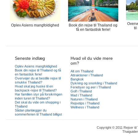
Overve
Oplev Asiens mangfoldighed
Book din rejse til Thailand og
ti
få en fantastisk ferie!
Seneste indlæg
Hvad vil du vide mere
om?
Oplev Asiens mangfoldighed
Book din rejse til Thailand og få
Alt om Thailand
en fantastisk ferie!
Attraktioner i Thailand
Overvejer du at bestille rejse til
Bangkok
smukke Thailand?
Dykning og snorkling i Thailand
Hvad skal jeg huske til en
Feriebyer og øer i Thailand
backpack-rejse til Thailand?
Golf i Thailand
Har familien styr på forsikringen
Mad i Thailand
inden turen til Thailand?
Naturen i Thailand
Det skal du vide om shopping i
Rejsetips i Thailand
Thailand
Wellness i Thailand
Sådan planlægger du
sommerferien til Thailand billigst
Copyright © 2011 Rejser til
Thaiguide