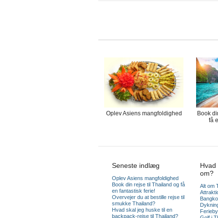
Oplev Asiens mangfoldighed
Book din
få e
Seneste indlæg
Hvad 
om?
Oplev Asiens mangfoldighed
Book din rejse til Thailand og få
Alt om 
en fantastisk ferie!
Attrakti
Overvejer du at bestille rejse til
Bangko
smukke Thailand?
Dykning
Hvad skal jeg huske til en
Ferieby
backpack-rejse til Thailand?
Golf i T