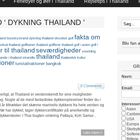
Feriebyer og øer i Thailand
Rejsetips i Thailand
‘ DYKNING THAILAND ’
fakta om
land
bountrystrand
dykning thailand
eksotisk golf
Bliv fan 
stival thailand
golfbaner thailand
golfferie thailand
golf i asien
golf i
r til thailand
seværdigheder
snorkling
thailand
rande i thailand
strandliv
thailandsk kultur
tioner
turistattraktioner bangkok
GRA
Navn:
0 Comments
Email:
erligt, at Thailand er verdenskendt for sine muligheder
g. Nogle af de mest fantastiske dykkeroplevelser finder du i
Interesser
 år tiltrækker det skønne marineliv dykkere fra hele verden og
Asien
 før har dykket, tager dykkercertifikater på anerkendte og
Caribie
dykkerskoler. I Thai bugten omkring Pattaya, Koh Samui...
USA
Europa
Storbyfe
Læs mere »
Solferie
Bilferie