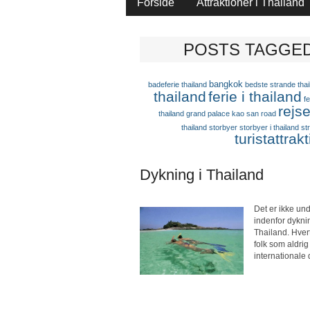
Forside
Attraktioner i Thailand
POSTS TAGGED 
bangkok
badeferie thailand
bedste strande thai
thailand
ferie i thailand
fe
rejse
thailand
grand palace
kao san road
thailand
storbyer
storbyer i thailand
st
turistattrak
Dykning i Thailand
Det er ikke und
indenfor dyknin
Thailand. Hvert
folk som aldrig
internationale 