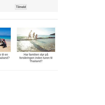
 til en
Har familien styr på
hailand?
forsikringen inden turen til
Thailand?