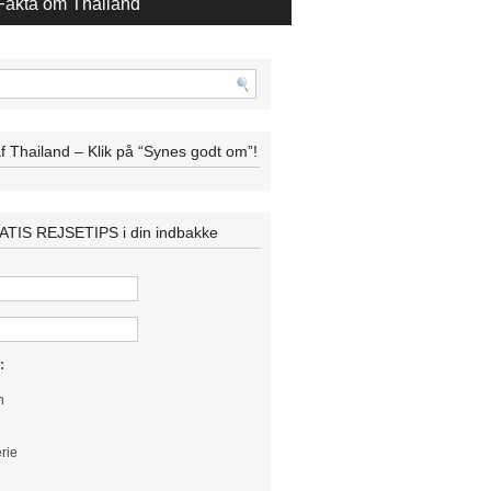
Fakta om Thailand
af Thailand – Klik på “Synes godt om”!
TIS REJSETIPS i din indbakke
:
n
rie