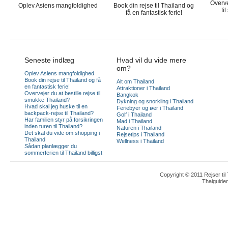
Overve
Oplev Asiens mangfoldighed
Book din rejse til Thailand og
ti
få en fantastisk ferie!
Seneste indlæg
Hvad vil du vide mere
om?
Oplev Asiens mangfoldighed
Book din rejse til Thailand og få
Alt om Thailand
en fantastisk ferie!
Attraktioner i Thailand
Overvejer du at bestille rejse til
Bangkok
smukke Thailand?
Dykning og snorkling i Thailand
Hvad skal jeg huske til en
Feriebyer og øer i Thailand
backpack-rejse til Thailand?
Golf i Thailand
Har familien styr på forsikringen
Mad i Thailand
inden turen til Thailand?
Naturen i Thailand
Det skal du vide om shopping i
Rejsetips i Thailand
Thailand
Wellness i Thailand
Sådan planlægger du
sommerferien til Thailand billigst
Copyright © 2011 Rejser til
Thaiguide