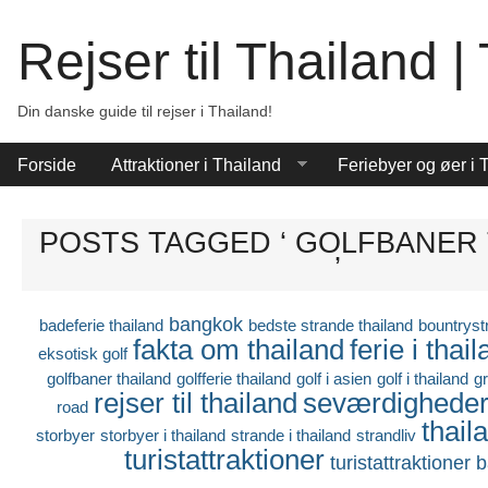
Rejser til Thailand 
Din danske guide til rejser i Thailand!
Forside
Attraktioner i Thailand
Feriebyer og øer i 
POSTS TAGGED ‘ GOLFBANER
’
bangkok
badeferie thailand
bedste strande thailand
bountryst
fakta om thailand
ferie i thai
eksotisk golf
golfbaner thailand
golfferie thailand
golf i asien
golf i thailand
g
rejser til thailand
seværdighede
road
thail
storbyer
storbyer i thailand
strande i thailand
strandliv
turistattraktioner
turistattraktioner