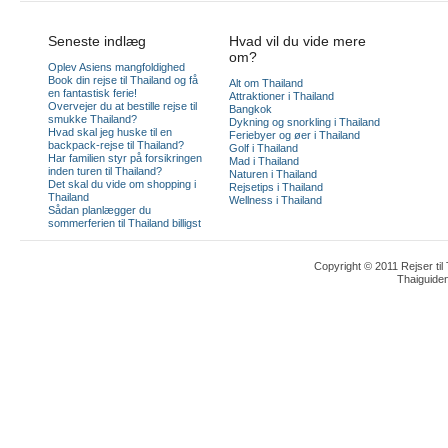
Seneste indlæg
Hvad vil du vide mere
om?
Oplev Asiens mangfoldighed
Book din rejse til Thailand og få
Alt om Thailand
en fantastisk ferie!
Attraktioner i Thailand
Overvejer du at bestille rejse til
Bangkok
smukke Thailand?
Dykning og snorkling i Thailand
Hvad skal jeg huske til en
Feriebyer og øer i Thailand
backpack-rejse til Thailand?
Golf i Thailand
Har familien styr på forsikringen
Mad i Thailand
inden turen til Thailand?
Naturen i Thailand
Det skal du vide om shopping i
Rejsetips i Thailand
Thailand
Wellness i Thailand
Sådan planlægger du
sommerferien til Thailand billigst
Copyright © 2011 Rejser til
Thaiguide