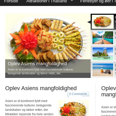
Forside
Attraktioner i Thailand
Feriebyer og øer i 
Oplev Asiens mangfoldighed
Asien er et kontinent fyldt med fascinerende kulturer,
betagende landskaber og lækre retter, der...
Oplev Asiens mangfoldighed
Oplev
mangf
0 Comments
Asien er et kontinent fyldt med
fascinerende kulturer, betagende
Asien er e
landskaber og lækre retter, der
fascineren
tiltrækker rejsende fra hele verden.
landskaber