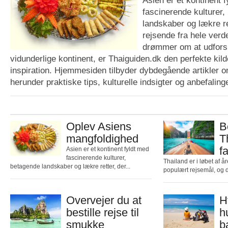
fascinerende kulturer,
landskaber og lækre re
rejsende fra hele verd
drømmer om at udfors
vidunderlige kontinent, er Thaiguiden.dk den perfekte kilde
inspiration. Hjemmesiden tilbyder dybdegående artikler o
herunder praktiske tips, kulturelle indsigter og anbefalinger
Oplev Asiens
B
mangfoldighed
T
f
Asien er et kontinent fyldt med
fascinerende kulturer,
Thailand er i løbet af år
betagende landskaber og lækre retter, der...
populært rejsemål, og de
Overvejer du at
H
bestille rejse til
h
smukke
b