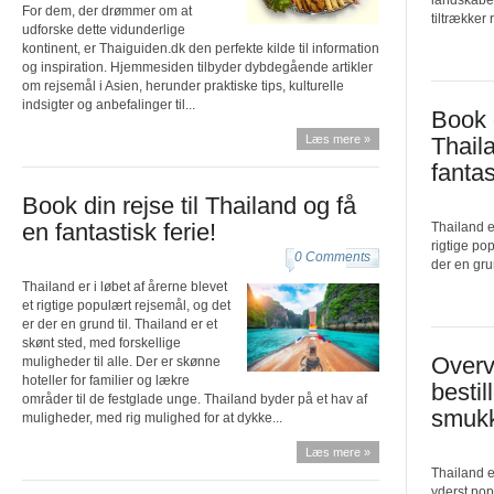
For dem, der drømmer om at
tiltrækker 
udforske dette vidunderlige
kontinent, er Thaiguiden.dk den perfekte kilde til information
og inspiration. Hjemmesiden tilbyder dybdegående artikler
om rejsemål i Asien, herunder praktiske tips, kulturelle
indsigter og anbefalinger til...
Book d
Læs mere »
Thail
fantas
Book din rejse til Thailand og få
en fantastisk ferie!
Thailand er
rigtige po
0 Comments
der en grun
Thailand er i løbet af årerne blevet
et rigtige populært rejsemål, og det
er der en grund til. Thailand er et
skønt sted, med forskellige
Overv
muligheder til alle. Der er skønne
hoteller for familier og lækre
bestill
områder til de festglade unge. Thailand byder på et hav af
smukk
muligheder, med rig mulighed for at dykke...
Læs mere »
Thailand e
yderst pop