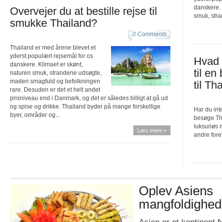
danskere. 
Overvejer du at bestille rejse til
smuk, stra
smukke Thailand?
0 Comments
Thailand er med årene blevet et
yderst populært rejsemål for os
Hvad 
danskere. Klimaet er skønt,
til en
naturen smuk, strandene udsøgte,
maden smagfuld og befolkningen
til Th
rare. Desuden er det et helt andet
prisniveau end i Danmark, og det er således billigt at gå ud
og spise og drikke. Thailand byder på mange forskellige
Har du int
byer, områder og...
besøge Th
luksuriøs
Læs mere »
andre foret
Oplev Asiens
mangfoldighed
Asien er et kontinent 