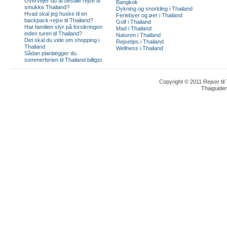
Overvejer du at bestille rejse til
Bangkok
smukke Thailand?
Dykning og snorkling i Thailand
Hvad skal jeg huske til en
Feriebyer og øer i Thailand
backpack-rejse til Thailand?
Golf i Thailand
Har familien styr på forsikringen
Mad i Thailand
inden turen til Thailand?
Naturen i Thailand
Det skal du vide om shopping i
Rejsetips i Thailand
Thailand
Wellness i Thailand
Sådan planlægger du
sommerferien til Thailand billigst
Copyright © 2011 Rejser til
Thaiguide